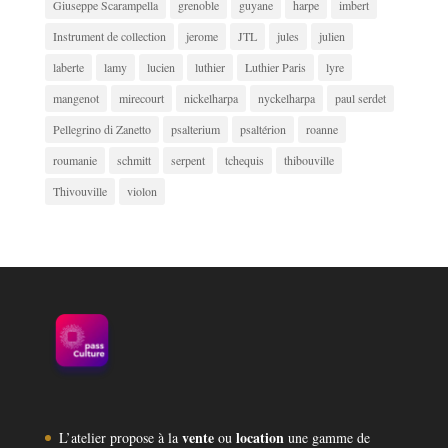
Giuseppe Scarampella
grenoble
guyane
harpe
imbert
Instrument de collection
jerome
JTL
jules
julien
laberte
lamy
lucien
luthier
Luthier Paris
lyre
mangenot
mirecourt
nickelharpa
nyckelharpa
paul serdet
Pellegrino di Zanetto
psalterium
psaltérion
roanne
roumanie
schmitt
serpent
tchequis
thibouville
Thivouville
violon
vente
location
L’atelier propose à la
ou
une gamme de