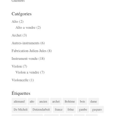
Guembri
Catégories
Alto
(2)
Alto a vendre
(2)
Archet
(3)
Autres-instruments
(6)
Fabrication-Julien-Jules
(8)
Instrument-vendu
(18)
Violon
(7)
Violon a vendre
(7)
Violoncelle
(1)
Étiquettes
allemand
alto
ancien
archet
Bohème
bois
dame
De Micheli
Dutzendarbeit
france
frêne
gambe
gasparo