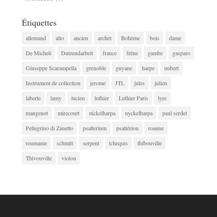
Étiquettes
allemand
alto
ancien
archet
Bohème
bois
dame
De Micheli
Dutzendarbeit
france
frêne
gambe
gasparo
Giuseppe Scarampella
grenoble
guyane
harpe
imbert
Instrument de collection
jerome
JTL
jules
julien
laberte
lamy
lucien
luthier
Luthier Paris
lyre
mangenot
mirecourt
nickelharpa
nyckelharpa
paul serdet
Pellegrino di Zanetto
psalterium
psaltérion
roanne
roumanie
schmitt
serpent
tchequis
thibouville
Thivouville
violon