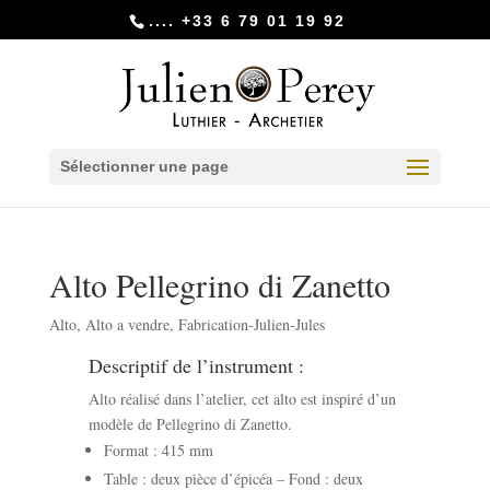
.... +33 6 79 01 19 92
Sélectionner une page
Alto Pellegrino di Zanetto
Alto
,
Alto a vendre
,
Fabrication-Julien-Jules
Descriptif de l’instrument :
Alto réalisé dans l’atelier, cet alto est inspiré d’un
modèle de Pellegrino di Zanetto.
Format : 415 mm
Table : deux pièce d’épicéa – Fond : deux