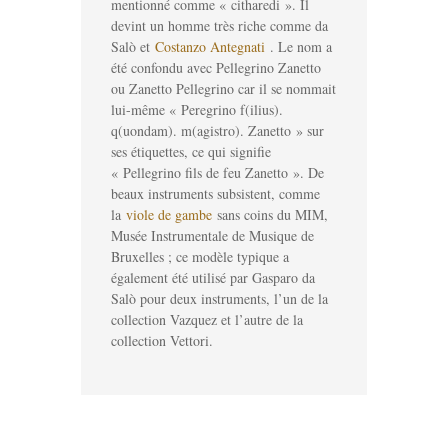
mentionné comme « citharedi ». Il
devint un homme très riche comme da
Salò et
Costanzo Antegnati
. Le nom a
été confondu avec Pellegrino Zanetto
ou Zanetto Pellegrino car il se nommait
lui-même « Peregrino f(ilius).
q(uondam). m(agistro). Zanetto » sur
ses étiquettes, ce qui signifie
« Pellegrino fils de feu Zanetto ». De
beaux instruments subsistent, comme
la
viole de gambe
sans coins du MIM,
Musée Instrumentale de Musique de
Bruxelles ; ce modèle typique a
également été utilisé par Gasparo da
Salò pour deux instruments, l’un de la
collection Vazquez et l’autre de la
collection Vettori.