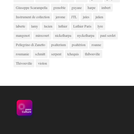
Giuseppe Scarampella
grenoble
guyane
harpe
imbert
Instrument de collection
jerome
JTL
jules
julien
laberte
lamy
lucien
luthier
Luthier Paris
lyre
mangenot
mirecourt
nickelharpa
nyckelharpa
paul serdet
Pellegrino di Zanetto
psalterium
psaltérion
roanne
roumanie
schmitt
serpent
tchequis
thibouville
Thivouville
violon